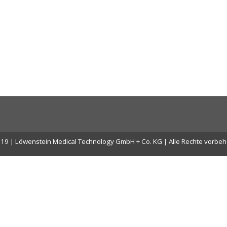
19 | Löwenstein Medical Technology GmbH + Co. KG | Alle Rechte vorbeh